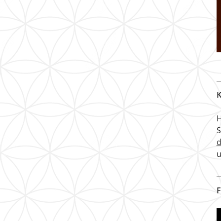
K
H
u
F