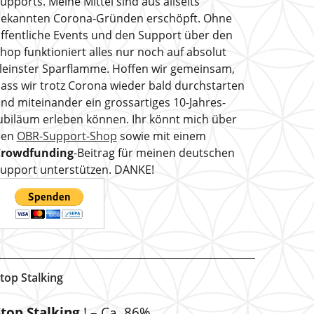
upports. Meine Mittel sind aus allseits
ekannten Corona-Gründen erschöpft. Ohne
ffentliche Events und den Support über den
hop funktioniert alles nur noch auf absolut
leinster Sparflamme. Hoffen wir gemeinsam,
ass wir trotz Corona wieder bald durchstarten
nd miteinander ein grossartiges 10-Jahres-
ubiläum erleben können. Ihr könnt mich über
den
OBR-Support-Shop
sowie mit einem
Crowdfunding
-Beitrag für meinen deutschen
upport unterstützen. DANKE!
top Stalking
Stop Stalking
! – Ca. 86%