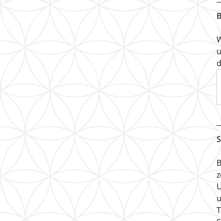
B
W
u
d
S
B
z
U
u
T