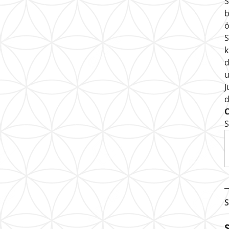
S
b
ö
S
k
d
u
J
S
S