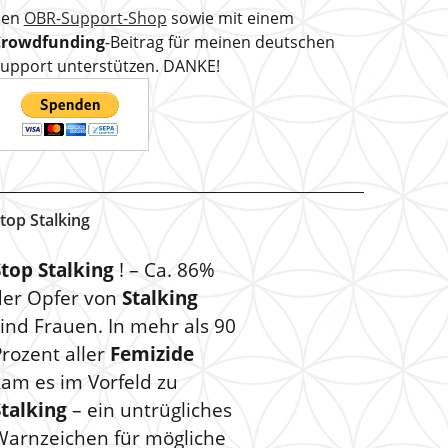
den
OBR-Support-Shop
sowie mit einem
Crowdfunding
-Beitrag für meinen deutschen
upport unterstützen. DANKE!
top Stalking
Stop Stalking
! – Ca. 86%
der Opfer von
Stalking
ind Frauen. In mehr als 90
rozent aller
Femizide
kam es im Vorfeld zu
Stalking
– ein untrügliches
Warnzeichen für mögliche