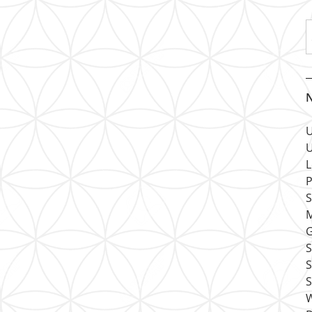
N
U
U
L
P
S
M
G
S