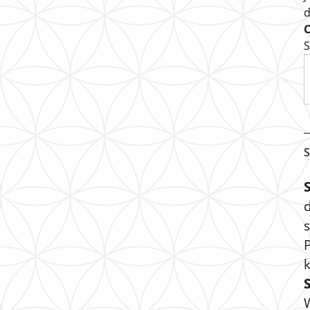
S
S
s
P