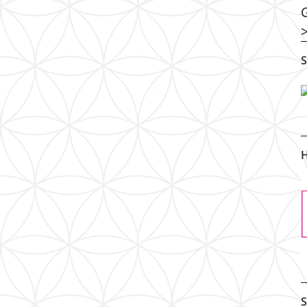
S
H
S