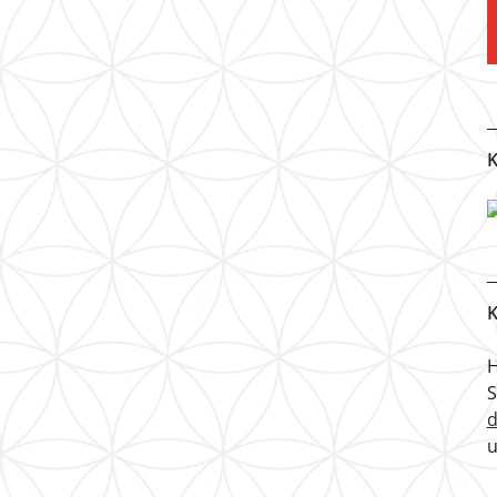
K
K
H
u