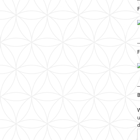
F
F
B
W
u
d