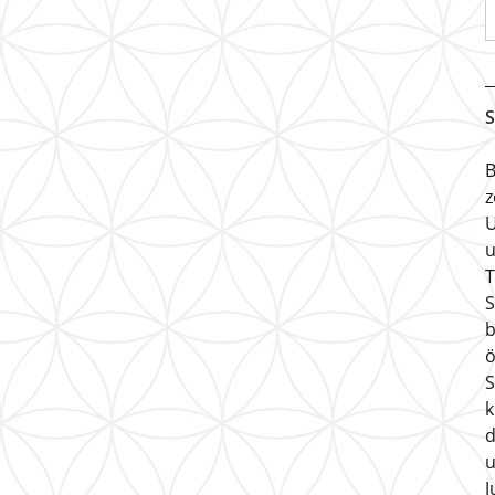
S
B
z
U
u
T
S
b
ö
S
k
d
u
J