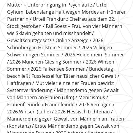
Mutter – Unterbringung in Psychiatrie
Urteil
Gyhum: Lebenslange Haft wegen Mordes an früherer
Partnerin
Urteil Frankfurt: Ehefrau aus dem 22.
Stock gestoßen
Fall Soest – Frau von vier Männern
wie Sklavin gehalten und misshandelt
Gewaltschutzgesetz
Online Anzeige
2026
Schönberg in Holstein Sommer
2026 Villingen-
Schwenningen Sommer
2026 Heidenheim Sommer
2026 München-Giesing Sommer
2026 Winsen
Sommer
2026 Falkensee Sommer
Bundestag
beschließt Fussfessel für Täter häuslicher Gewalt
Haftfragen
Mut vieler einzelner Frauen bewirkt
Systemveränderung
Männerdemo gegen Gewalt
von Männern an Frauen (Ulm)
Menicismus
Frauenfreunde
Frauenfeinde
2026 Remagen
2026 Winsen (Luhe)
2026 Hessisch Lichtenau
Männerdemo gegen Gewalt von Männern an Frauen
(Konstanz)
Erste Männerdemo gegen Gewalt von
Männern an Frauen
2026 Achern
Kostenloses