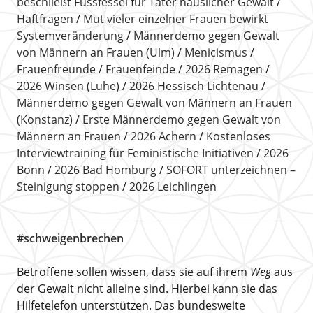
beschließt Fussfessel für Täter häuslicher Gewalt
Haftfragen
Mut vieler einzelner Frauen bewirkt
Systemveränderung
Männerdemo gegen Gewalt
von Männern an Frauen (Ulm)
Menicismus
Frauenfreunde
Frauenfeinde
2026 Remagen
2026 Winsen (Luhe)
2026 Hessisch Lichtenau
Männerdemo gegen Gewalt von Männern an Frauen
(Konstanz)
Erste Männerdemo gegen Gewalt von
Männern an Frauen
2026 Achern
Kostenloses
Interviewtraining für Feministische Initiativen
2026
Bonn
2026 Bad Homburg
SOFORT unterzeichnen –
Steinigung stoppen
2026 Leichlingen
#schweigenbrechen
Betroffene sollen wissen, dass sie auf ihrem
Weg
aus
der Gewalt nicht alleine sind. Hierbei kann sie das
Hilfetelefon unterstützen. Das bundesweite