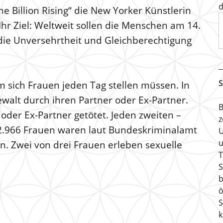
d
 Billion Rising“ die New Yorker Künstlerin
Ihr Ziel: Weltweit sollen die Menschen am 14.
r die Unversehrtheit und Gleichberechtigung
S
 sich Frauen jeden Tag stellen müssen. In
ewalt durch ihren Partner oder Ex-Partner.
B
der Ex-Partner getötet. Jeden zweiten –
z
32.966 Frauen waren laut Bundeskriminalamt
U
u
en. Zwei von drei Frauen erleben sexuelle
T
S
b
ö
S
k