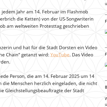
u
n jedem Jahr am 14. Februar im Flashmob
Zerbrich die Ketten) von der US-Songwriterin
F
mob am weltweiten Protesttag geschrieben
nzerin und hat für die Stadt Dorsten ein Video
 The Chain“ getanzt wird:
YouTube
. Das Video
F
rden.
 jede Person, die am 14. Februar 2025 um 14
 die Menschen herzlich eingeladen, die nicht
B
ie Gleichstellungsbeauftragte der Stadt
W
u