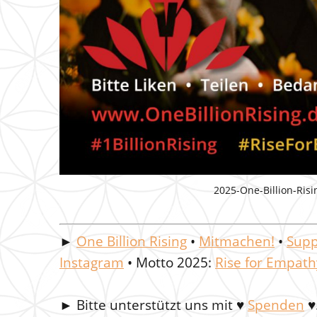
2025-One-Billion-Ris
►
One Billion Rising
•
Mitmachen!
•
Supp
Instagram
• Motto 2025:
Rise for Empath
►
Bitte unterstützt uns mit
♥
Spenden
♥