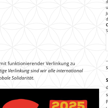
d
u
J
S
mit funktionierender Verlinkung zu
S
ige Verlinkung sind wir alle international
bale Solidarität.
s
P