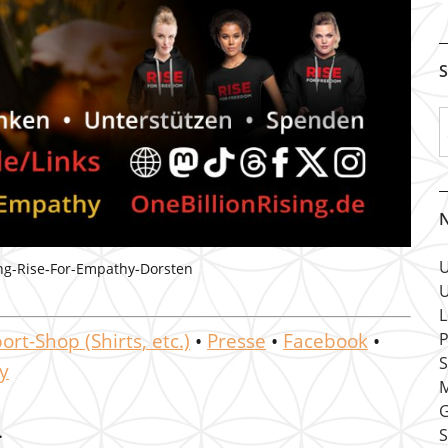
S
N
U
ing-Rise-For-Empathy-Dorsten
U
L
ort-Shop (Shirts, etc.)
•
Presse
•
Facebook
•
P
S
y
M
G
.
S