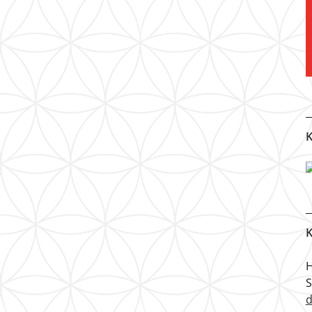
K
K
H