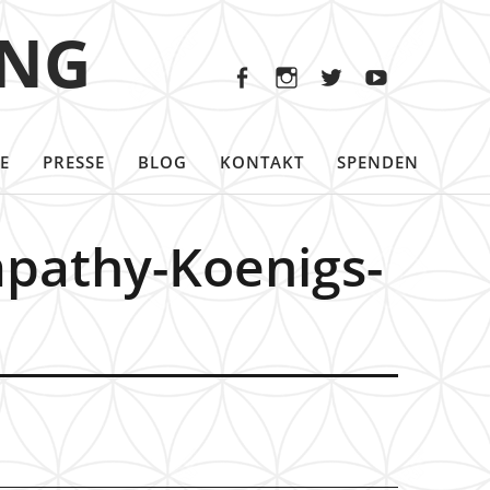
Facebook
Instagram
Twitter
Youtu
ING
Facebook
Instagram
Twitter
Youtube
E
PRESSE
BLOG
KONTAKT
SPENDEN
mpathy-Koenigs-