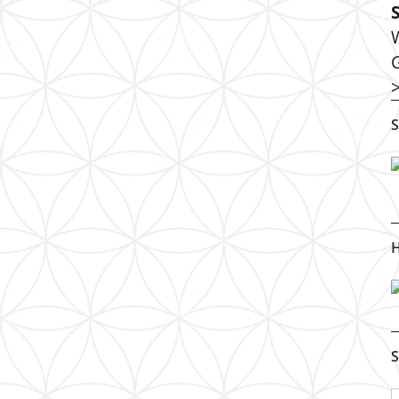
S
H
S