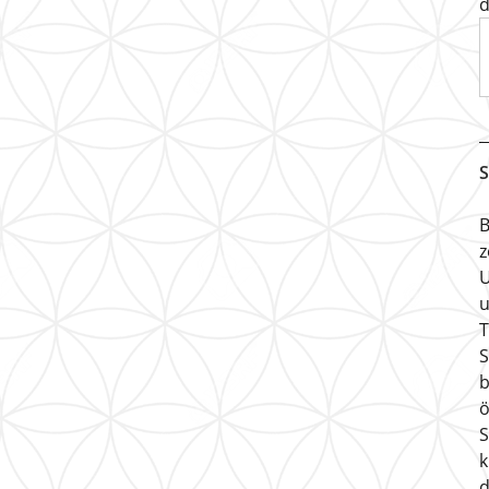
d
S
B
z
U
u
T
S
b
ö
S
k
d