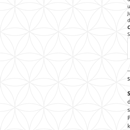
u
J
S
S
s
P