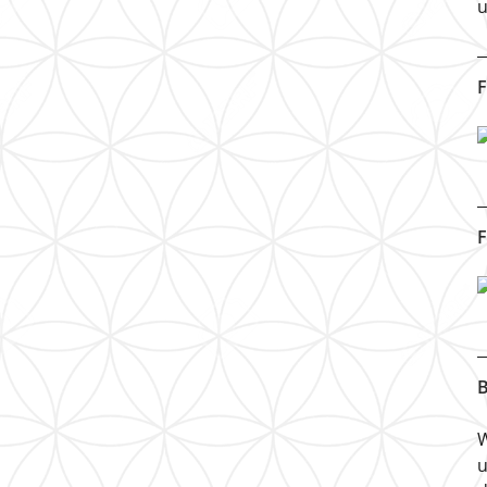
u
F
F
B
W
u