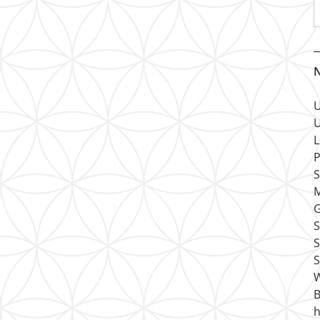
N
U
U
L
P
S
M
G
S
B
h