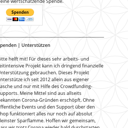
eine wertschätzende Spende.
penden | Unterstützen
itte helft mit! Für dieses sehr arbeits- und
eitintensive Projekt kann ich dringend finanzielle
nterstützung gebrauchen. Dieses Projekt
nterstütze ich seit 2012 allein aus eigener
asche und nur mit Hilfe des Crowdfunding-
upports. Meine Mittel sind aus allseits
ekannten Corona-Gründen erschöpft. Ohne
ffentliche Events und den Support über den
hop funktioniert alles nur noch auf absolut
leinster Sparflamme. Hoffen wir gemeinsam,
ass wir trotz Corona wieder bald durchstarten