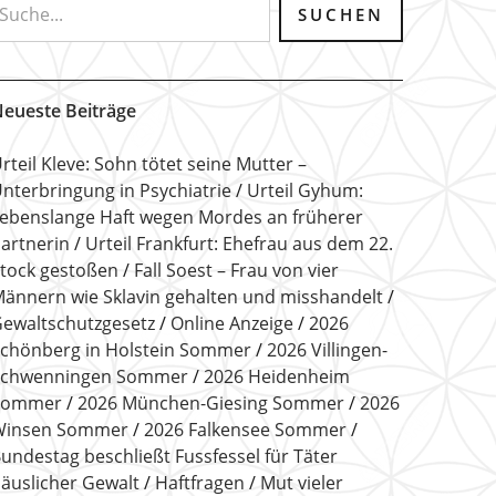
eueste Beiträge
rteil Kleve: Sohn tötet seine Mutter –
nterbringung in Psychiatrie
Urteil Gyhum:
ebenslange Haft wegen Mordes an früherer
artnerin
Urteil Frankfurt: Ehefrau aus dem 22.
tock gestoßen
Fall Soest – Frau von vier
ännern wie Sklavin gehalten und misshandelt
ewaltschutzgesetz
Online Anzeige
2026
chönberg in Holstein Sommer
2026 Villingen-
Schwenningen Sommer
2026 Heidenheim
Sommer
2026 München-Giesing Sommer
2026
Winsen Sommer
2026 Falkensee Sommer
undestag beschließt Fussfessel für Täter
äuslicher Gewalt
Haftfragen
Mut vieler