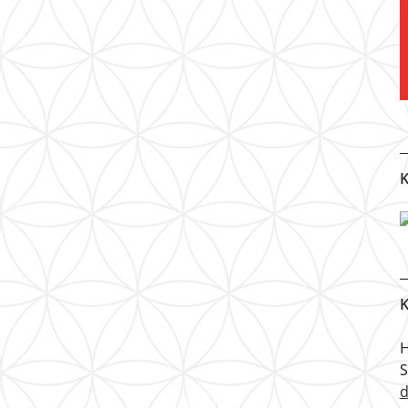
K
K
H