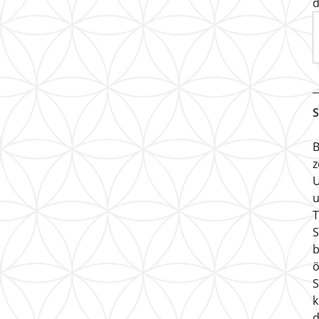
d
S
B
z
U
u
T
S
b
ö
S
k
d