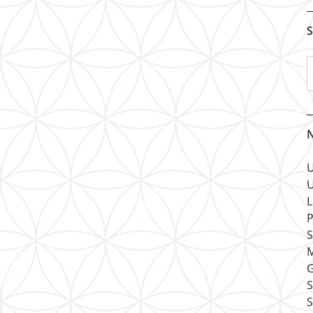
S
N
U
U
L
P
S
M
G
S