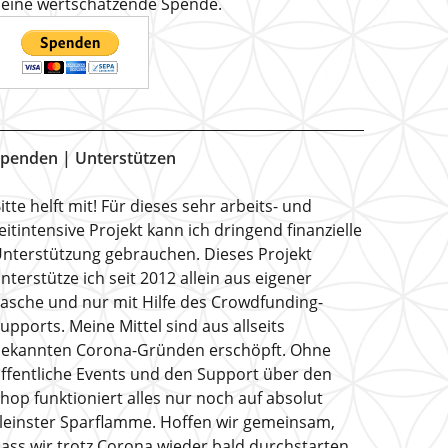
eine wertschätzende Spende.
penden | Unterstützen
itte helft mit! Für dieses sehr arbeits- und
eitintensive Projekt kann ich dringend finanzielle
nterstützung gebrauchen. Dieses Projekt
nterstütze ich seit 2012 allein aus eigener
asche und nur mit Hilfe des Crowdfunding-
upports. Meine Mittel sind aus allseits
ekannten Corona-Gründen erschöpft. Ohne
ffentliche Events und den Support über den
hop funktioniert alles nur noch auf absolut
leinster Sparflamme. Hoffen wir gemeinsam,
ass wir trotz Corona wieder bald durchstarten