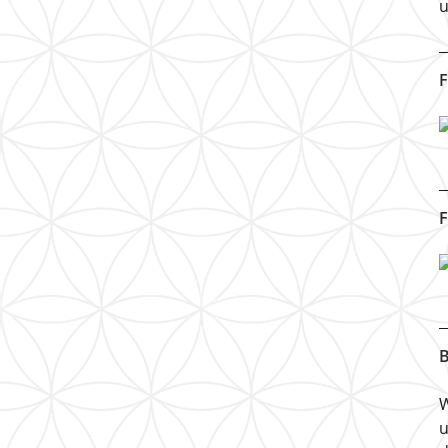
u
F
F
B
W
u