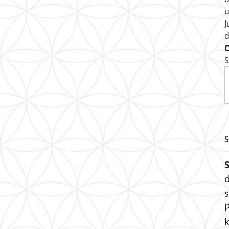
u
J
S
S
s
P