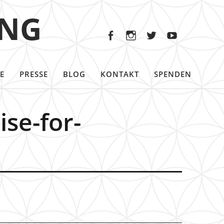
Facebook
Instagram
Twitter
Youtu
ING
Facebook
Instagram
Twitter
Youtube
E
PRESSE
BLOG
KONTAKT
SPENDEN
se-for-