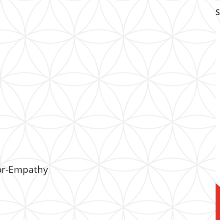
S
for-Empathy