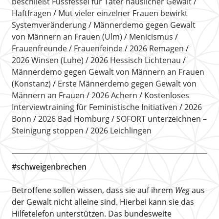
beschließt Fussfessel für Täter häuslicher Gewalt
Haftfragen
Mut vieler einzelner Frauen bewirkt
Systemveränderung
Männerdemo gegen Gewalt
von Männern an Frauen (Ulm)
Menicismus
Frauenfreunde
Frauenfeinde
2026 Remagen
2026 Winsen (Luhe)
2026 Hessisch Lichtenau
Männerdemo gegen Gewalt von Männern an Frauen
(Konstanz)
Erste Männerdemo gegen Gewalt von
Männern an Frauen
2026 Achern
Kostenloses
Interviewtraining für Feministische Initiativen
2026
Bonn
2026 Bad Homburg
SOFORT unterzeichnen –
Steinigung stoppen
2026 Leichlingen
#schweigenbrechen
Betroffene sollen wissen, dass sie auf ihrem
Weg
aus
der Gewalt nicht alleine sind. Hierbei kann sie das
Hilfetelefon unterstützen. Das bundesweite