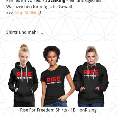
kam es im Vorfeld zu
Stalking
– ein untrügliches
Warnzeichen für mögliche Gewalt.
>>>
Stop Stalking
!
Shirts und mehr …
Rise For Freedom Shirts - 1BillionRising