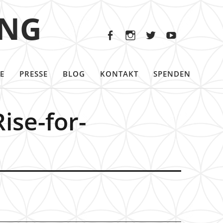
Facebook
Instagram
Twitter
Youtu
ING
Facebook
Instagram
Twitter
Youtube
E
PRESSE
BLOG
KONTAKT
SPENDEN
ise-for-