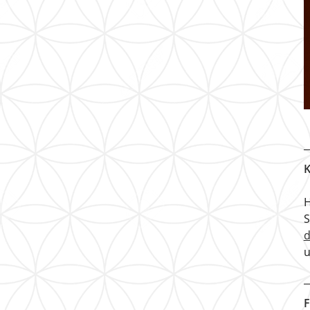
K
H
u
F