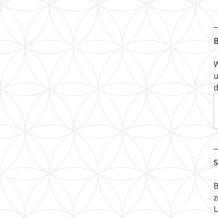
B
W
u
d
S
B
z
U