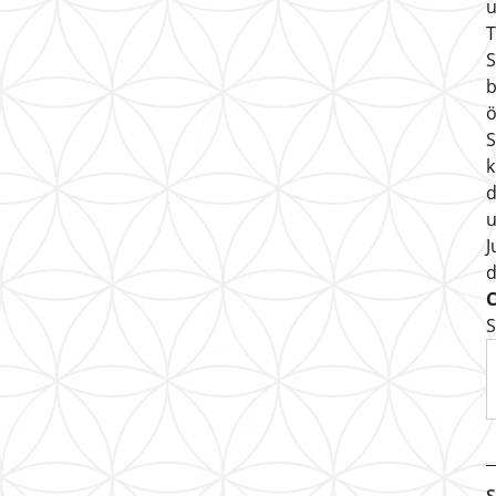
u
T
S
b
ö
S
k
d
u
J
S