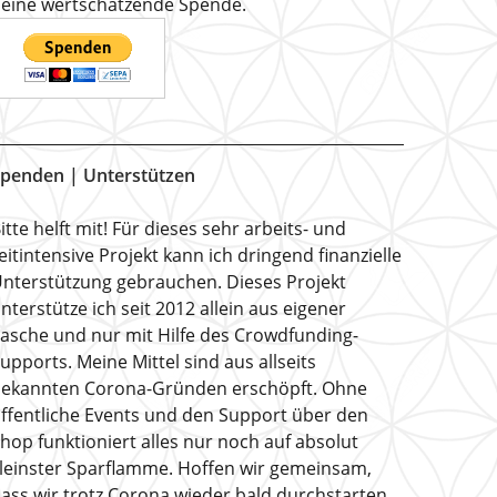
eine wertschätzende Spende.
penden | Unterstützen
itte helft mit! Für dieses sehr arbeits- und
eitintensive Projekt kann ich dringend finanzielle
nterstützung gebrauchen. Dieses Projekt
nterstütze ich seit 2012 allein aus eigener
asche und nur mit Hilfe des Crowdfunding-
upports. Meine Mittel sind aus allseits
ekannten Corona-Gründen erschöpft. Ohne
ffentliche Events und den Support über den
hop funktioniert alles nur noch auf absolut
leinster Sparflamme. Hoffen wir gemeinsam,
ass wir trotz Corona wieder bald durchstarten