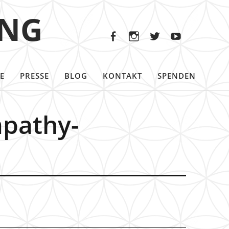
Facebook
Instagram
Twitter
Youtu
ING
Facebook
Instagram
Twitter
Youtube
E
PRESSE
BLOG
KONTAKT
SPENDEN
mpathy-