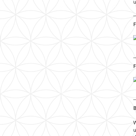
u
F
F
B
W
u