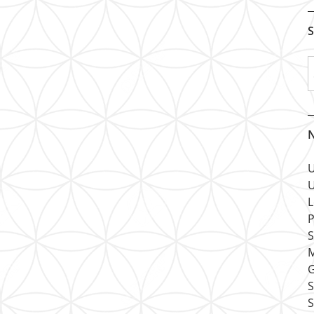
S
N
U
U
L
P
S
M
G
S