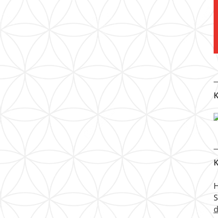
K
K
H