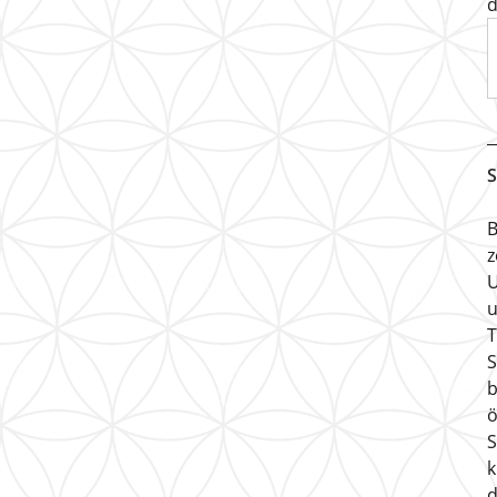
d
S
B
z
U
u
T
S
b
ö
S
k
d