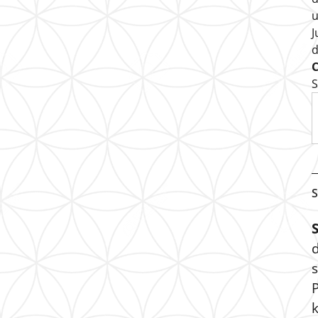
u
J
S
S
s
P