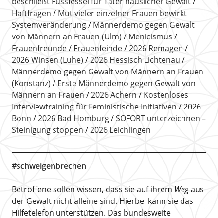
beschließt Fussfessel für Täter häuslicher Gewalt
Haftfragen
Mut vieler einzelner Frauen bewirkt
Systemveränderung
Männerdemo gegen Gewalt
von Männern an Frauen (Ulm)
Menicismus
Frauenfreunde
Frauenfeinde
2026 Remagen
2026 Winsen (Luhe)
2026 Hessisch Lichtenau
Männerdemo gegen Gewalt von Männern an Frauen
(Konstanz)
Erste Männerdemo gegen Gewalt von
Männern an Frauen
2026 Achern
Kostenloses
Interviewtraining für Feministische Initiativen
2026
Bonn
2026 Bad Homburg
SOFORT unterzeichnen –
Steinigung stoppen
2026 Leichlingen
#schweigenbrechen
Betroffene sollen wissen, dass sie auf ihrem
Weg
aus
der Gewalt nicht alleine sind. Hierbei kann sie das
Hilfetelefon unterstützen. Das bundesweite