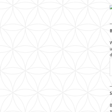
B
W
u
d
S
B
z