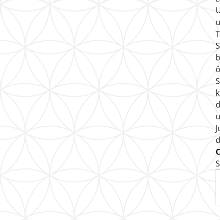
U
u
T
S
b
ö
S
k
d
u
J
S