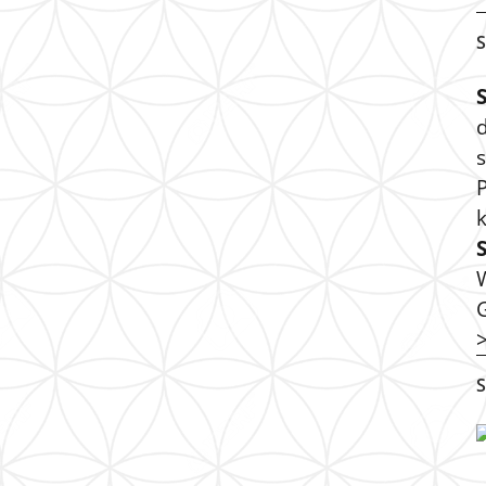
S
s
P
S