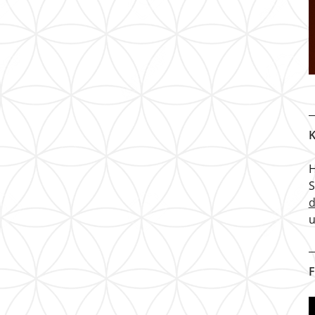
K
H
u
F