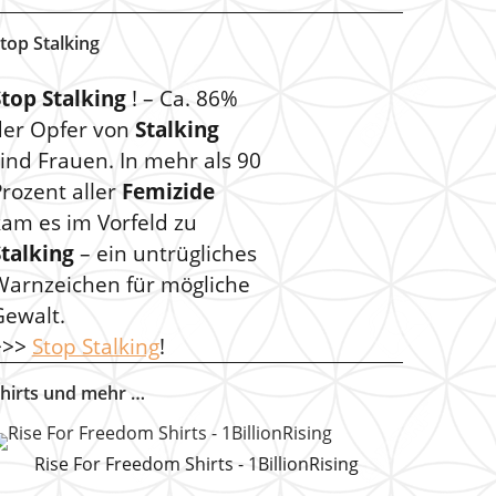
top Stalking
Stop Stalking
! – Ca. 86%
der Opfer von
Stalking
ind Frauen. In mehr als 90
rozent aller
Femizide
kam es im Vorfeld zu
Stalking
– ein untrügliches
Warnzeichen für mögliche
Gewalt.
>>>
Stop Stalking
!
hirts und mehr …
Rise For Freedom Shirts - 1BillionRising