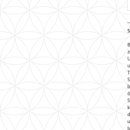
S
B
z
U
u
T
S
b
ö
S
k
d
u
J