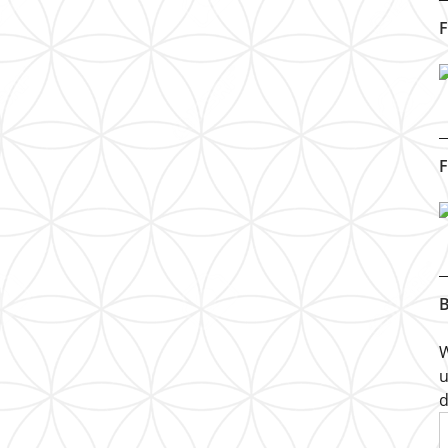
F
F
B
W
u
d