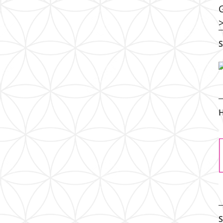
S
H
S