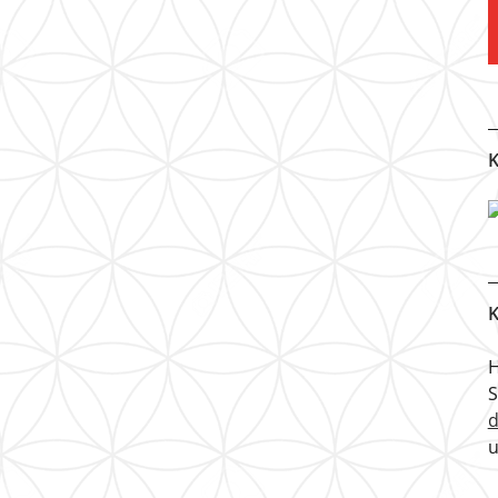
K
K
H
u