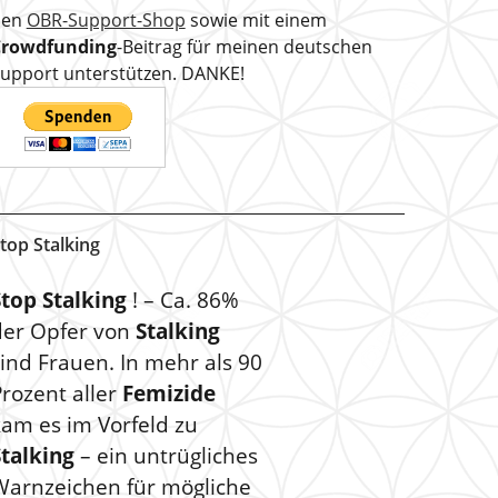
den
OBR-Support-Shop
sowie mit einem
Crowdfunding
-Beitrag für meinen deutschen
upport unterstützen. DANKE!
top Stalking
Stop Stalking
! – Ca. 86%
der Opfer von
Stalking
ind Frauen. In mehr als 90
rozent aller
Femizide
kam es im Vorfeld zu
Stalking
– ein untrügliches
Warnzeichen für mögliche