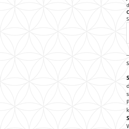
S
S
s
P