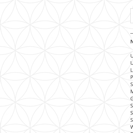
N
U
U
L
P
S
M
G
S