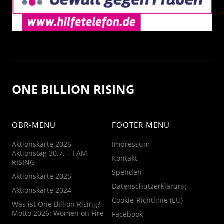
ONE BILLION RISING
OBR-MENU
FOOTER MENU
Aktionskarte 2026
Impressum
Aktionstag 30.7. – I AM
Kontakt
RISING
Spenden
Aktionskarte 2025
Datenschutzerklärung
Aktionskarte 2024
Cookie-Richtlinie (EU)
Was ist One Billion Rising?
Motto 2026: Women on Fire
Facebook