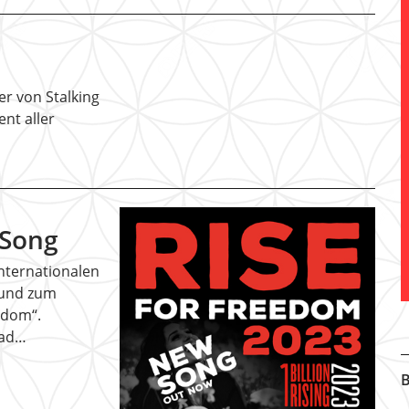
er von Stalking
ent aller
 Song
nternationalen
 und zum
edom“.
oad…
B