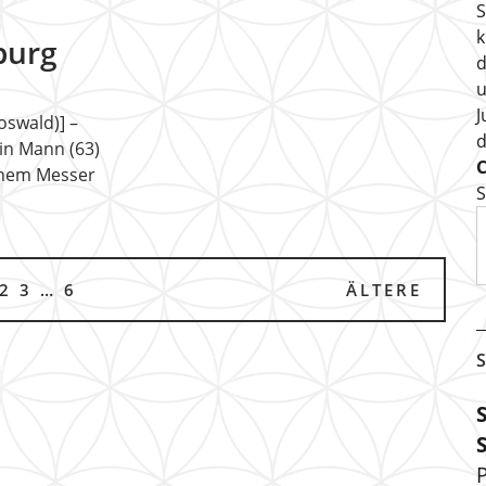
S
k
burg
d
u
J
oswald)] –
in Mann (63)
einem Messer
S
2
3
…
6
ÄLTERE
S
P