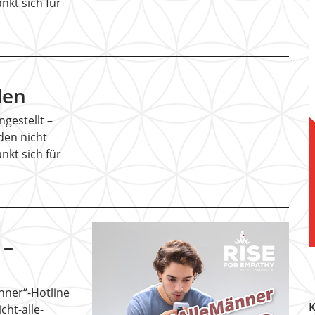
nkt sich für
…
den
gestellt –
den nicht
nkt sich für
…
 –
änner“-Hotline
K
cht-alle-