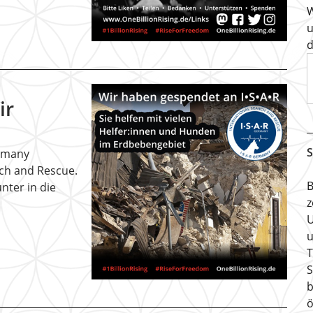
W
u
d
ir
S
ermany
rch and Rescue.
B
nter in die
z
U
u
T
S
b
ö