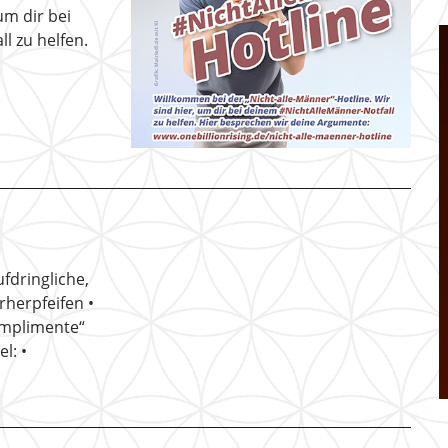
um dir bei
l zu helfen.
ufdringliche,
rherpfeifen •
omplimente“
l: •