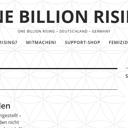
E BILLION RIS
ONE BILLION RISING – DEUTSCHLAND – GERMANY
RISING?
MITMACHEN!
SUPPORT-SHOP
FEMIZID
S
den
gestellt –
den nicht