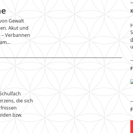
ne
K
von Gewalt
H
en. Akut und
n – Verbannen
t am…
u
F
Schulfach
rzens, die sich
fnissen
F
eiden bzw.