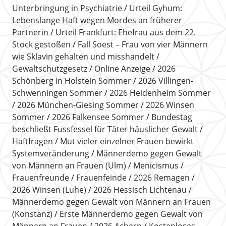
Unterbringung in Psychiatrie
Urteil Gyhum:
Lebenslange Haft wegen Mordes an früherer
Partnerin
Urteil Frankfurt: Ehefrau aus dem 22.
Stock gestoßen
Fall Soest – Frau von vier Männern
wie Sklavin gehalten und misshandelt
Gewaltschutzgesetz
Online Anzeige
2026
Schönberg in Holstein Sommer
2026 Villingen-
Schwenningen Sommer
2026 Heidenheim Sommer
2026 München-Giesing Sommer
2026 Winsen
Sommer
2026 Falkensee Sommer
Bundestag
beschließt Fussfessel für Täter häuslicher Gewalt
Haftfragen
Mut vieler einzelner Frauen bewirkt
Systemveränderung
Männerdemo gegen Gewalt
von Männern an Frauen (Ulm)
Menicismus
Frauenfreunde
Frauenfeinde
2026 Remagen
2026 Winsen (Luhe)
2026 Hessisch Lichtenau
Männerdemo gegen Gewalt von Männern an Frauen
(Konstanz)
Erste Männerdemo gegen Gewalt von
Männern an Frauen
2026 Achern
Kostenloses