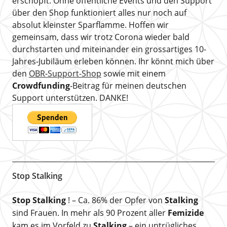
erschöpft. Ohne öffentliche Events und den Support
über den Shop funktioniert alles nur noch auf
absolut kleinster Sparflamme. Hoffen wir
gemeinsam, dass wir trotz Corona wieder bald
durchstarten und miteinander ein grossartiges 10-
Jahres-Jubiläum erleben können. Ihr könnt mich über
den
OBR-Support-Shop
sowie mit einem
Crowdfunding
-Beitrag für meinen deutschen
Support unterstützen. DANKE!
Stop Stalking
Stop Stalking
! – Ca. 86% der Opfer von
Stalking
sind Frauen. In mehr als 90 Prozent aller
Femizide
kam es im Vorfeld zu
Stalking
– ein untrügliches