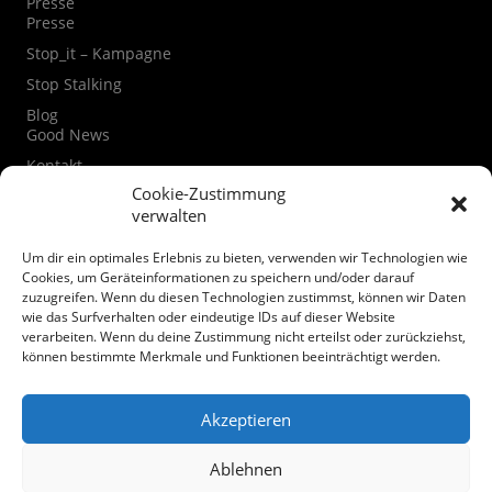
Presse
Presse
Stop_it – Kampagne
Stop Stalking
Blog
Good News
Kontakt
Kontaktformular
Cookie-Zustimmung
verwalten
Instagram
Facebook
Um dir ein optimales Erlebnis zu bieten, verwenden wir Technologien wie
Datenschutzerklärung
Cookies, um Geräteinformationen zu speichern und/oder darauf
zuzugreifen. Wenn du diesen Technologien zustimmst, können wir Daten
Cookie-Richtlinie (EU)
wie das Surfverhalten oder eindeutige IDs auf dieser Website
verarbeiten. Wenn du deine Zustimmung nicht erteilst oder zurückziehst,
Spenden
können bestimmte Merkmale und Funktionen beeinträchtigt werden.
Akzeptieren
Ablehnen
© Mairiedl.de