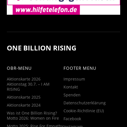
ONE BILLION RISING
OBR-MENU
FOOTER MENU
Aktionskarte 2026
Impressum
Aktionstag 30.7. – I AM
Kontakt
RISING
Spenden
Aktionskarte 2025
Datenschutzerklärung
Aktionskarte 2024
Cookie-Richtlinie (EU)
Was ist One Billion Rising?
Motto 2026: Women on Fire
Facebook
Motto 2025: Rise For Empathy
Instagram