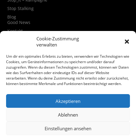
Stop Stalking
Blog
Good News
Kontakt
Kontaktformular
Cookie-Zustimmung
verwalten
Instagram
Facebook
Um dir ein optimales Erlebnis zu bieten, verwenden wir Technologien wie
Datenschutzerklärung
Cookies, um Geräteinformationen zu speichern und/oder darauf
zuzugreifen. Wenn du diesen Technologien zustimmst, können wir Daten
Cookie-Richtlinie (EU)
wie das Surfverhalten oder eindeutige IDs auf dieser Website
verarbeiten. Wenn du deine Zustimmung nicht erteilst oder zurückziehst,
Spenden
können bestimmte Merkmale und Funktionen beeinträchtigt werden.
Akzeptieren
Ablehnen
© Mairiedl.de
Einstellungen ansehen