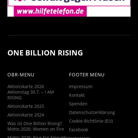
ONE BILLION RISING
OBR-MENU
FOOTER MENU
Aktionskarte 2026
Impressum
Aktionstag 30.7. – I AM
Kontakt
RISING
Spenden
Aktionskarte 2025
Datenschutzerklärung
Aktionskarte 2024
Cookie-Richtlinie (EU)
Was ist One Billion Rising?
Motto 2026: Women on Fire
Facebook
Motto 2025: Rise For Empathy