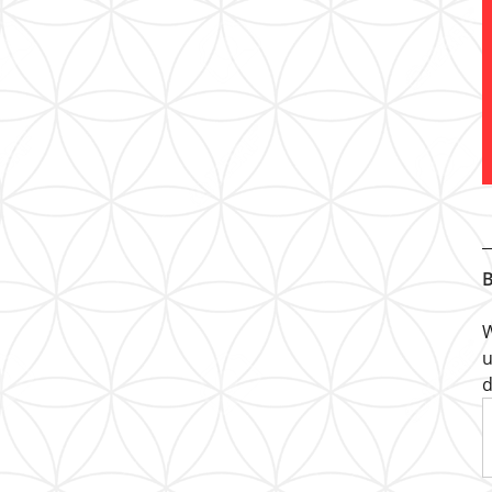
B
W
u
d