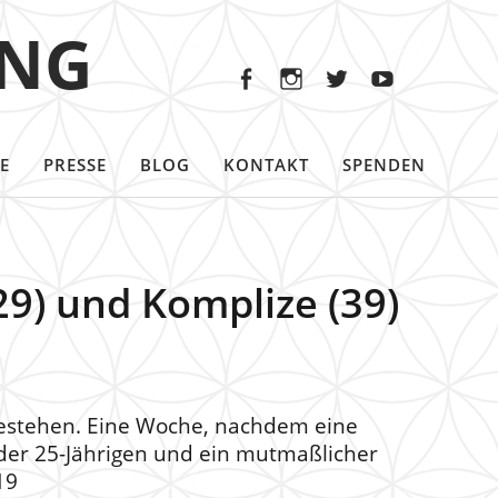
Facebook
Instagram
Twitter
Youtu
ING
Facebook
Instagram
Twitter
Youtube
E
PRESSE
BLOG
KONTAKT
SPENDEN
29) und Komplize (39)
) gestehen. Eine Woche, nachdem eine
d der 25-Jährigen und ein mutmaßlicher
19