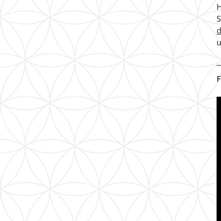
H
u
F