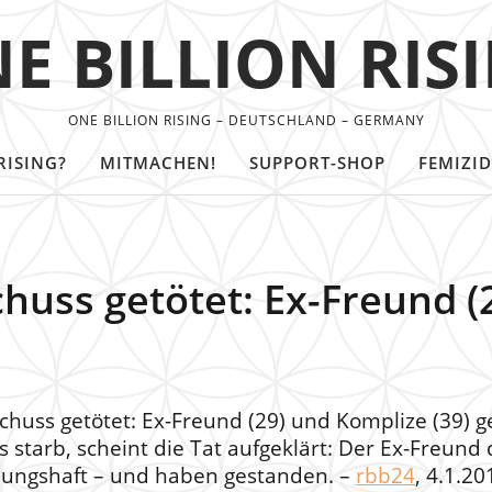
E BILLION RIS
ONE BILLION RISING – DEUTSCHLAND – GERMANY
RISING?
MITMACHEN!
SUPPORT-SHOP
FEMIZID
chuss getötet: Ex-Freund (
pfschuss getötet: Ex-Freund (29) und Komplize (39
s starb, scheint die Tat aufgeklärt: Der Ex-Freun
chungshaft – und haben gestanden. –
rbb24
, 4.1.20