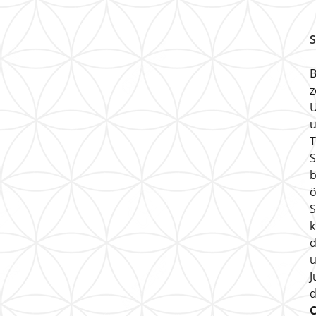
S
B
z
U
u
T
S
b
ö
S
k
d
u
J