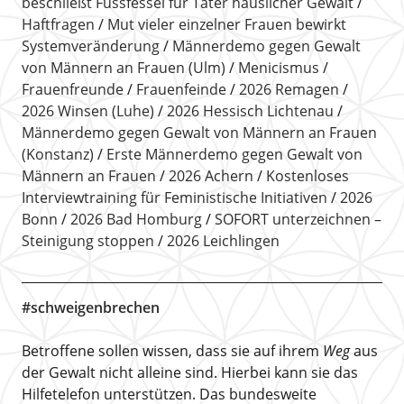
beschließt Fussfessel für Täter häuslicher Gewalt
Haftfragen
Mut vieler einzelner Frauen bewirkt
Systemveränderung
Männerdemo gegen Gewalt
von Männern an Frauen (Ulm)
Menicismus
Frauenfreunde
Frauenfeinde
2026 Remagen
2026 Winsen (Luhe)
2026 Hessisch Lichtenau
Männerdemo gegen Gewalt von Männern an Frauen
(Konstanz)
Erste Männerdemo gegen Gewalt von
Männern an Frauen
2026 Achern
Kostenloses
Interviewtraining für Feministische Initiativen
2026
Bonn
2026 Bad Homburg
SOFORT unterzeichnen –
Steinigung stoppen
2026 Leichlingen
#schweigenbrechen
Betroffene sollen wissen, dass sie auf ihrem
Weg
aus
der Gewalt nicht alleine sind. Hierbei kann sie das
Hilfetelefon unterstützen. Das bundesweite