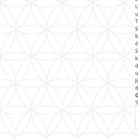
U
u
T
S
b
ö
S
k
d
u
J
S