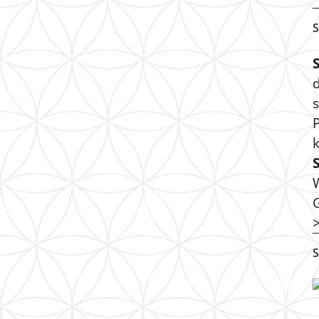
S
s
P
S