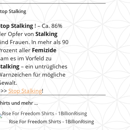
top Stalking
Stop Stalking
! – Ca. 86%
der Opfer von
Stalking
ind Frauen. In mehr als 90
rozent aller
Femizide
kam es im Vorfeld zu
Stalking
– ein untrügliches
Warnzeichen für mögliche
Gewalt.
>>>
Stop Stalking
!
hirts und mehr …
Rise For Freedom Shirts - 1BillionRising