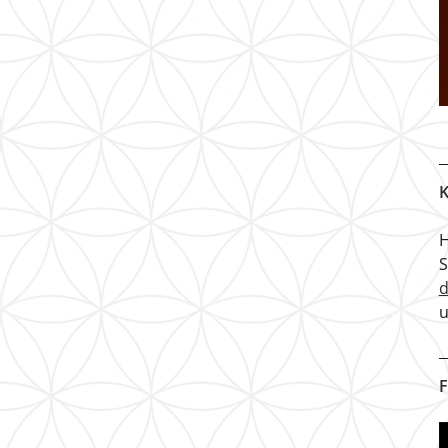
K
H
u
F