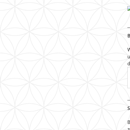
B
W
u
d
S
B
z