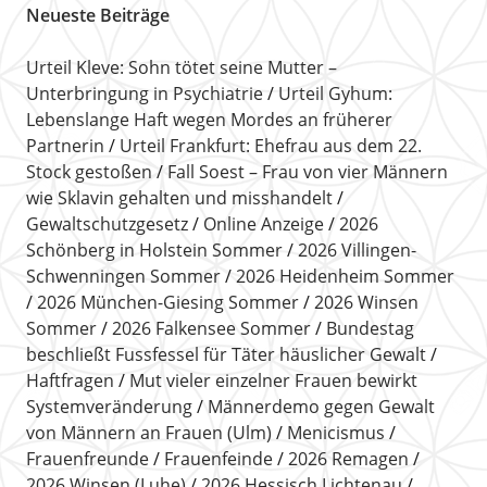
Neueste Beiträge
Urteil Kleve: Sohn tötet seine Mutter –
Unterbringung in Psychiatrie
Urteil Gyhum:
Lebenslange Haft wegen Mordes an früherer
Partnerin
Urteil Frankfurt: Ehefrau aus dem 22.
Stock gestoßen
Fall Soest – Frau von vier Männern
wie Sklavin gehalten und misshandelt
Gewaltschutzgesetz
Online Anzeige
2026
Schönberg in Holstein Sommer
2026 Villingen-
Schwenningen Sommer
2026 Heidenheim Sommer
2026 München-Giesing Sommer
2026 Winsen
Sommer
2026 Falkensee Sommer
Bundestag
beschließt Fussfessel für Täter häuslicher Gewalt
Haftfragen
Mut vieler einzelner Frauen bewirkt
Systemveränderung
Männerdemo gegen Gewalt
von Männern an Frauen (Ulm)
Menicismus
Frauenfreunde
Frauenfeinde
2026 Remagen
2026 Winsen (Luhe)
2026 Hessisch Lichtenau