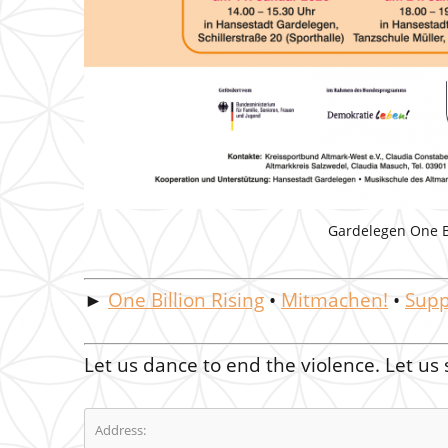
Gardelegen One Bi
►
One Billion Rising
•
Mitmachen!
•
Supp
Let us dance to end the violence. Let us
Address: