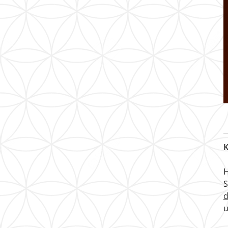
K
H
u