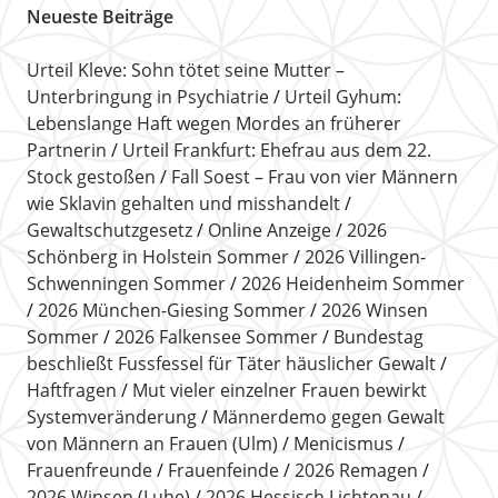
Neueste Beiträge
Urteil Kleve: Sohn tötet seine Mutter –
Unterbringung in Psychiatrie
Urteil Gyhum:
Lebenslange Haft wegen Mordes an früherer
Partnerin
Urteil Frankfurt: Ehefrau aus dem 22.
Stock gestoßen
Fall Soest – Frau von vier Männern
wie Sklavin gehalten und misshandelt
Gewaltschutzgesetz
Online Anzeige
2026
Schönberg in Holstein Sommer
2026 Villingen-
Schwenningen Sommer
2026 Heidenheim Sommer
2026 München-Giesing Sommer
2026 Winsen
Sommer
2026 Falkensee Sommer
Bundestag
beschließt Fussfessel für Täter häuslicher Gewalt
Haftfragen
Mut vieler einzelner Frauen bewirkt
Systemveränderung
Männerdemo gegen Gewalt
von Männern an Frauen (Ulm)
Menicismus
Frauenfreunde
Frauenfeinde
2026 Remagen
2026 Winsen (Luhe)
2026 Hessisch Lichtenau