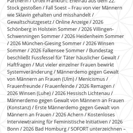
Partnerin
Urteil Frankfurt: Ehefrau aus dem 22.
Stock gestoßen
Fall Soest – Frau von vier Männern
wie Sklavin gehalten und misshandelt
Gewaltschutzgesetz
Online Anzeige
2026
Schönberg in Holstein Sommer
2026 Villingen-
Schwenningen Sommer
2026 Heidenheim Sommer
2026 München-Giesing Sommer
2026 Winsen
Sommer
2026 Falkensee Sommer
Bundestag
beschließt Fussfessel für Täter häuslicher Gewalt
Haftfragen
Mut vieler einzelner Frauen bewirkt
Systemveränderung
Männerdemo gegen Gewalt
von Männern an Frauen (Ulm)
Menicismus
Frauenfreunde
Frauenfeinde
2026 Remagen
2026 Winsen (Luhe)
2026 Hessisch Lichtenau
Männerdemo gegen Gewalt von Männern an Frauen
(Konstanz)
Erste Männerdemo gegen Gewalt von
Männern an Frauen
2026 Achern
Kostenloses
Interviewtraining für Feministische Initiativen
2026
Bonn
2026 Bad Homburg
SOFORT unterzeichnen –