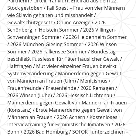
Partnerin
Urteil Frankfurt: Ehefrau aus dem 22.
Stock gestoßen
Fall Soest – Frau von vier Männern
wie Sklavin gehalten und misshandelt
Gewaltschutzgesetz
Online Anzeige
2026
Schönberg in Holstein Sommer
2026 Villingen-
Schwenningen Sommer
2026 Heidenheim Sommer
2026 München-Giesing Sommer
2026 Winsen
Sommer
2026 Falkensee Sommer
Bundestag
beschließt Fussfessel für Täter häuslicher Gewalt
Haftfragen
Mut vieler einzelner Frauen bewirkt
Systemveränderung
Männerdemo gegen Gewalt
von Männern an Frauen (Ulm)
Menicismus
Frauenfreunde
Frauenfeinde
2026 Remagen
2026 Winsen (Luhe)
2026 Hessisch Lichtenau
Männerdemo gegen Gewalt von Männern an Frauen
(Konstanz)
Erste Männerdemo gegen Gewalt von
Männern an Frauen
2026 Achern
Kostenloses
Interviewtraining für Feministische Initiativen
2026
Bonn
2026 Bad Homburg
SOFORT unterzeichnen –