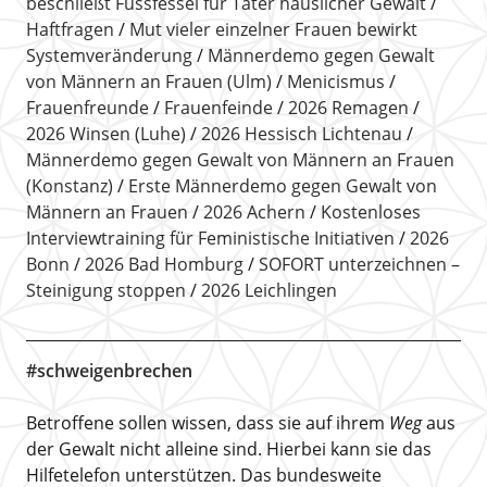
beschließt Fussfessel für Täter häuslicher Gewalt
Haftfragen
Mut vieler einzelner Frauen bewirkt
Systemveränderung
Männerdemo gegen Gewalt
von Männern an Frauen (Ulm)
Menicismus
Frauenfreunde
Frauenfeinde
2026 Remagen
2026 Winsen (Luhe)
2026 Hessisch Lichtenau
Männerdemo gegen Gewalt von Männern an Frauen
(Konstanz)
Erste Männerdemo gegen Gewalt von
Männern an Frauen
2026 Achern
Kostenloses
Interviewtraining für Feministische Initiativen
2026
Bonn
2026 Bad Homburg
SOFORT unterzeichnen –
Steinigung stoppen
2026 Leichlingen
#schweigenbrechen
Betroffene sollen wissen, dass sie auf ihrem
Weg
aus
der Gewalt nicht alleine sind. Hierbei kann sie das
Hilfetelefon unterstützen. Das bundesweite