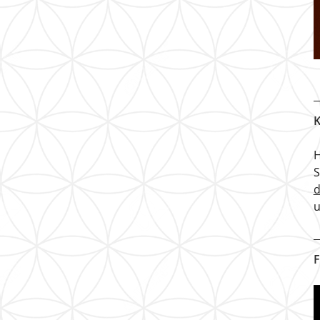
K
H
u
F