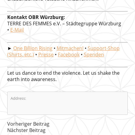
Kontakt OBR Würzburg:
TERRE DES FEMMES e.V. – Städtegruppe Würzburg
•
E-Mail
►
One Billion Rising
•
Mitmachen!
•
Support-Shop
(Shirts, etc.)
•
Presse
•
Facebook
•
Spenden
Let us dance to end the violence. Let us shake the
earth into awareness.
Address:
Vorheriger Beitrag
Nächster Beitrag