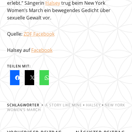
erlebt.“ Sängerin
Halsey
trug beim New York
Women’s March ein bewegendes Gedicht über
sexuelle Gewalt vor.
Quelle:
ZDF Facebook
Halsey auf
Facebook
TEILEN MIT:
SCHLAGWÖRTER
A STORY LIKE MINE
•
HALSEY
•
NEW YORK
WOMEN’S MARCH