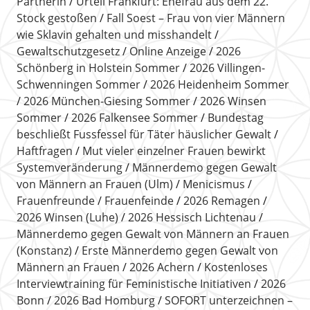
Partnerin
Urteil Frankfurt: Ehefrau aus dem 22.
Stock gestoßen
Fall Soest – Frau von vier Männern
wie Sklavin gehalten und misshandelt
Gewaltschutzgesetz
Online Anzeige
2026
Schönberg in Holstein Sommer
2026 Villingen-
Schwenningen Sommer
2026 Heidenheim Sommer
2026 München-Giesing Sommer
2026 Winsen
Sommer
2026 Falkensee Sommer
Bundestag
beschließt Fussfessel für Täter häuslicher Gewalt
Haftfragen
Mut vieler einzelner Frauen bewirkt
Systemveränderung
Männerdemo gegen Gewalt
von Männern an Frauen (Ulm)
Menicismus
Frauenfreunde
Frauenfeinde
2026 Remagen
2026 Winsen (Luhe)
2026 Hessisch Lichtenau
Männerdemo gegen Gewalt von Männern an Frauen
(Konstanz)
Erste Männerdemo gegen Gewalt von
Männern an Frauen
2026 Achern
Kostenloses
Interviewtraining für Feministische Initiativen
2026
Bonn
2026 Bad Homburg
SOFORT unterzeichnen –