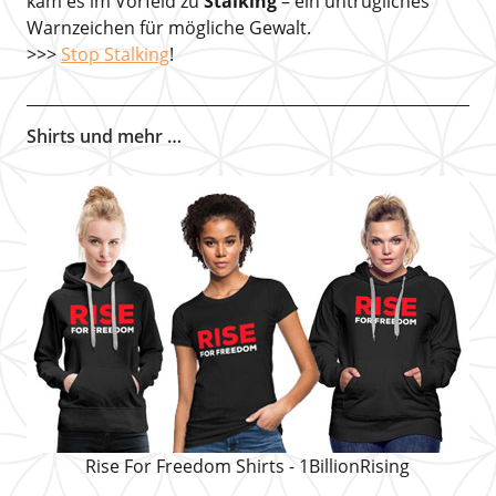
kam es im Vorfeld zu
Stalking
– ein untrügliches
Warnzeichen für mögliche Gewalt.
>>>
Stop Stalking
!
Shirts und mehr …
Rise For Freedom Shirts - 1BillionRising