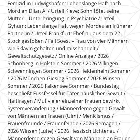
Femizid in Ludwigshafen: Lebenslange Haft nach
Mord an Dilan A.
Urteil Kleve: Sohn tötet seine
Mutter – Unterbringung in Psychiatrie
Urteil
Gyhum: Lebenslange Haft wegen Mordes an früherer
Partnerin
Urteil Frankfurt: Ehefrau aus dem 22.
Stock gestoßen
Fall Soest – Frau von vier Männern
wie Sklavin gehalten und misshandelt
Gewaltschutzgesetz
Online Anzeige
2026
Schönberg in Holstein Sommer
2026 Villingen-
Schwenningen Sommer
2026 Heidenheim Sommer
2026 München-Giesing Sommer
2026 Winsen
Sommer
2026 Falkensee Sommer
Bundestag
beschließt Fussfessel für Täter häuslicher Gewalt
Haftfragen
Mut vieler einzelner Frauen bewirkt
Systemveränderung
Männerdemo gegen Gewalt
von Männern an Frauen (Ulm)
Menicismus
Frauenfreunde
Frauenfeinde
2026 Remagen
2026 Winsen (Luhe)
2026 Hessisch Lichtenau
Männerdemo gegen Gewalt von Männern an Frauen