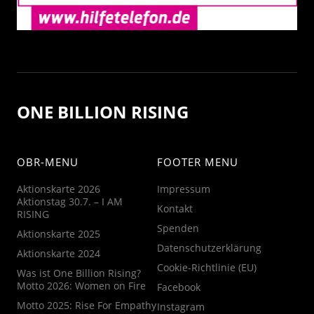
ONE BILLION RISING
OBR-MENU
FOOTER MENU
Aktionskarte 2026
Impressum
Aktionstag 30.7. – I AM
Kontakt
RISING
Spenden
Aktionskarte 2025
Datenschutzerklärung
Aktionskarte 2024
Cookie-Richtlinie (EU)
Was ist One Billion Rising?
Motto 2026: Women on Fire
Facebook
Motto 2025: Rise For Empathy
Instagram