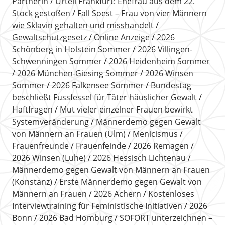
Partnerin
Urteil Frankfurt: Ehefrau aus dem 22.
Stock gestoßen
Fall Soest – Frau von vier Männern
wie Sklavin gehalten und misshandelt
Gewaltschutzgesetz
Online Anzeige
2026
Schönberg in Holstein Sommer
2026 Villingen-
Schwenningen Sommer
2026 Heidenheim Sommer
2026 München-Giesing Sommer
2026 Winsen
Sommer
2026 Falkensee Sommer
Bundestag
beschließt Fussfessel für Täter häuslicher Gewalt
Haftfragen
Mut vieler einzelner Frauen bewirkt
Systemveränderung
Männerdemo gegen Gewalt
von Männern an Frauen (Ulm)
Menicismus
Frauenfreunde
Frauenfeinde
2026 Remagen
2026 Winsen (Luhe)
2026 Hessisch Lichtenau
Männerdemo gegen Gewalt von Männern an Frauen
(Konstanz)
Erste Männerdemo gegen Gewalt von
Männern an Frauen
2026 Achern
Kostenloses
Interviewtraining für Feministische Initiativen
2026
Bonn
2026 Bad Homburg
SOFORT unterzeichnen –