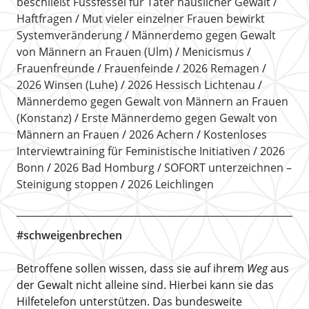
beschließt Fussfessel für Täter häuslicher Gewalt
Haftfragen
Mut vieler einzelner Frauen bewirkt
Systemveränderung
Männerdemo gegen Gewalt
von Männern an Frauen (Ulm)
Menicismus
Frauenfreunde
Frauenfeinde
2026 Remagen
2026 Winsen (Luhe)
2026 Hessisch Lichtenau
Männerdemo gegen Gewalt von Männern an Frauen
(Konstanz)
Erste Männerdemo gegen Gewalt von
Männern an Frauen
2026 Achern
Kostenloses
Interviewtraining für Feministische Initiativen
2026
Bonn
2026 Bad Homburg
SOFORT unterzeichnen –
Steinigung stoppen
2026 Leichlingen
#schweigenbrechen
Betroffene sollen wissen, dass sie auf ihrem
Weg
aus
der Gewalt nicht alleine sind. Hierbei kann sie das
Hilfetelefon unterstützen. Das bundesweite