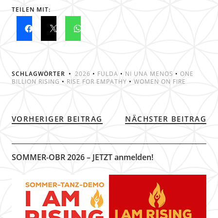
TEILEN MIT:
SCHLAGWÖRTER
2026
•
FULDA
•
NI UNA MENOS
•
ONE
BILLION RISING
•
RISE FOR EMPATHY
•
WOMEN ON FIRE
VORHERIGER BEITRAG
NÄCHSTER BEITRAG
SOMMER-OBR 2026 – JETZT anmelden!