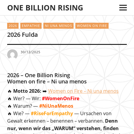
ONE BILLION RISING
2026
EMPATHIE
NI UNA MENOS
WOMEN ON FIRE
2026 Fulda
30/12/2025
2026 – One Billion Rising
Women on fire – Ni una menos
🔥
Motto 2026:
➡️
Women on Fire – Ni una menos
🔥 Wer? — Wir:
#WomenOnFire
🔥 Warum? —
#NiUnaMenos
🔥 Wie? —
#RiseForEmpathy
— Ursachen von
Gewalt erkennen – benennen – verbannen.
Denn
nur, wenn wir das „WARUM“ verstehen, finden