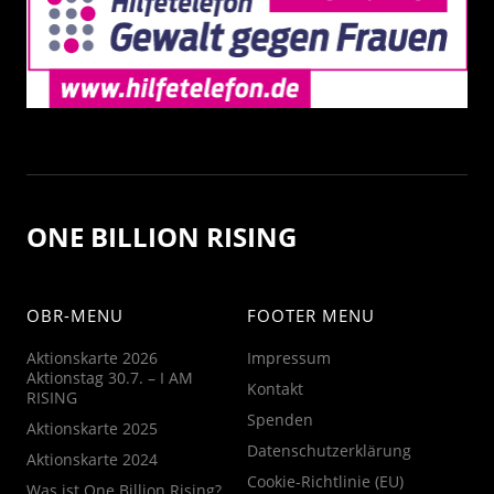
ONE BILLION RISING
OBR-MENU
FOOTER MENU
Aktionskarte 2026
Impressum
Aktionstag 30.7. – I AM
Kontakt
RISING
Spenden
Aktionskarte 2025
Datenschutzerklärung
Aktionskarte 2024
Cookie-Richtlinie (EU)
Was ist One Billion Rising?