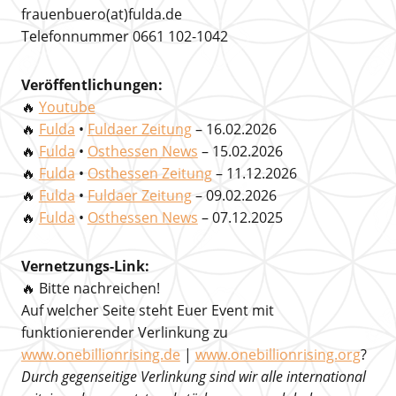
frauenbuero(at)fulda.de
Telefonnummer 0661 102-1042
Veröffentlichungen:
🔥
Youtube
🔥
Fulda
•
Fuldaer Zeitung
– 16.02.2026
🔥
Fulda
•
Osthessen News
– 15.02.2026
🔥
Fulda
•
Osthessen Zeitung
– 11.12.2026
🔥
Fulda
•
Fuldaer Zeitung
– 09.02.2026
🔥
Fulda
•
Osthessen News
– 07.12.2025
Vernetzungs-Link:
🔥 Bitte nachreichen!
Auf welcher Seite steht Euer Event mit
funktionierender Verlinkung zu
www.onebillionrising.de
|
www.onebillionrising.org
?
Durch gegenseitige Verlinkung sind wir alle international