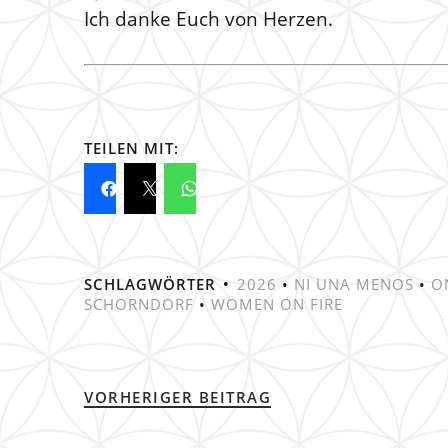
Ich danke Euch von Herzen.
TEILEN MIT:
SCHLAGWÖRTER
2026
•
NI UNA MENOS
•
O
SCHORNDORF
•
WOMEN ON FIRE
VORHERIGER BEITRAG