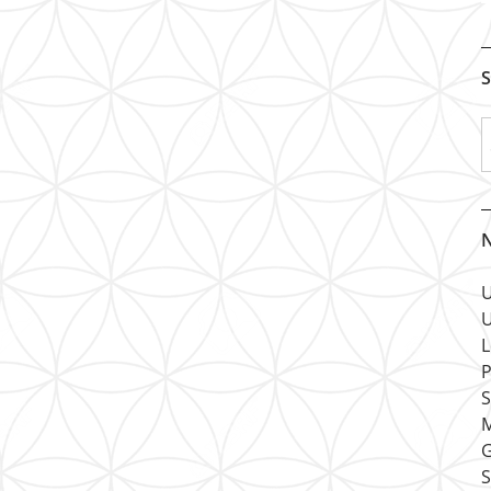
S
N
U
U
L
P
S
M
G
S