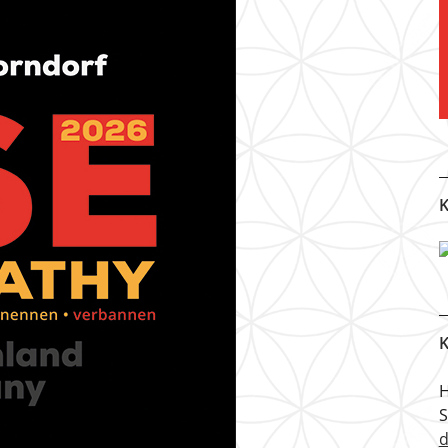
K
K
H