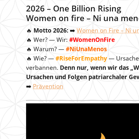
2026 – One Billion Rising
Women on fire – Ni una men
🔥
Motto 2026:
➡️
Women on Fire – Ni 
🔥 Wer? — Wir:
#WomenOnFire
🔥 Warum? —
#NiUnaMenos
🔥 Wie? —
#RiseForEmpathy
— Ursache
verbannen.
Denn nur, wenn wir das „W
Ursachen und Folgen patriarchaler Ge
➡️
Prävention