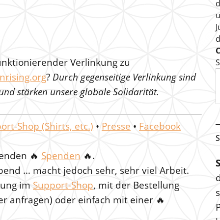
d
u
J
funktionierender Verlinkung zu
S
nrising.org
?
Durch gegenseitige Verlinkung sind
 und stärken unsere globale Solidarität.
ort-Shop (Shirts, etc.)
•
Presse
•
Facebook
S
rmenden
🔥
Spenden
🔥.
bend … macht jedoch sehr, sehr viel Arbeit.
llung im
Support-Shop
, mit der Bestellung
s
er anfragen) oder einfach mit einer 🔥
P