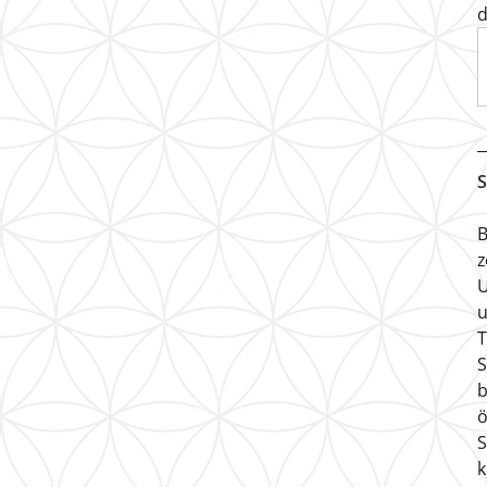
d
S
B
z
U
u
T
S
b
ö
S
k