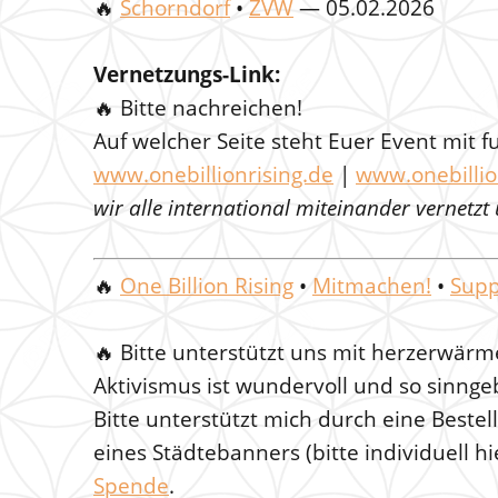
🔥
Schorndorf
•
ZVW
— 05.02.2026
Vernetzungs-Link:
🔥 Bitte nachreichen!
Auf welcher Seite steht Euer Event mit 
www.onebillionrising.de
|
www.onebillio
wir alle international miteinander vernetzt
🔥
One Billion Rising
•
Mitmachen!
•
Supp
🔥
Bitte unterstützt uns mit herzerwä
Aktivismus ist wundervoll und so sinnge
Bitte unterstützt mich durch eine Beste
eines Städtebanners (bitte individuell hi
Spende
.