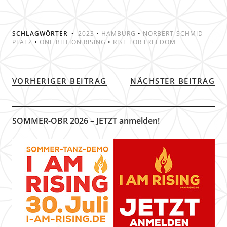
SCHLAGWÖRTER
2023
•
HAMBURG
•
NORBERT-SCHMID-
PLATZ
•
ONE BILLION RISING
•
RISE FOR FREEDOM
VORHERIGER BEITRAG
NÄCHSTER BEITRAG
SOMMER-OBR 2026 – JETZT anmelden!