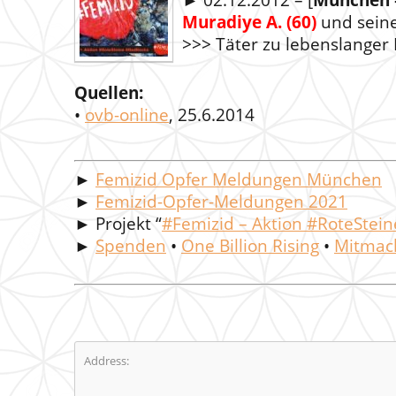
► 02.12.2012 – [
München –
Muradiye A. (60)
und sein
>>> Täter zu lebenslanger H
Quellen:
•
ovb-online
, 25.6.2014
►
Femizid Opfer Meldungen München
►
Femizid-Opfer-Meldungen 2021
► Projekt “
#Femizid – Aktion #RoteStei
►
Spenden
•
One Billion Rising
•
Mitmac
Address: