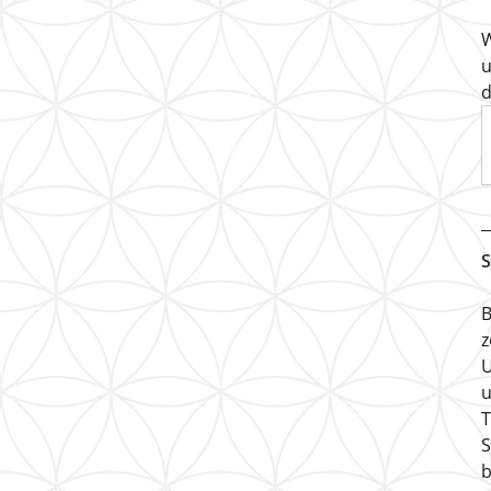
W
u
d
S
B
z
U
u
T
S
b