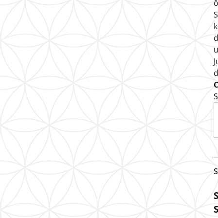
ö
S
k
d
u
J
S
S