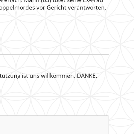
Perlach: Mann (63) tötet seine Ex-Frau
ppelmordes vor Gericht verantworten.
stützung ist uns willkommen. DANKE.