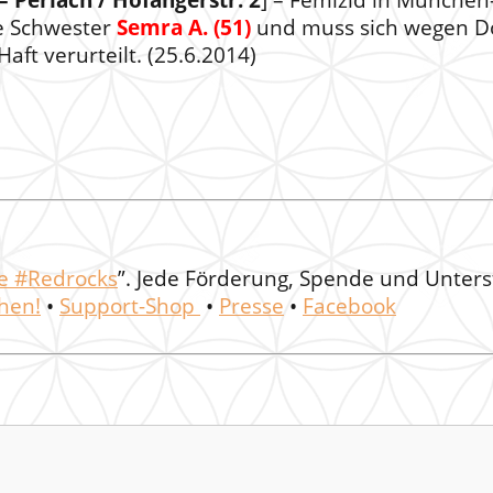
 Perlach / Hofangerstr. 2
] – Femizid in München-
e Schwester
Semra A. (51)
und muss sich wegen Do
aft verurteilt. (25.6.2014)
ne #Redrocks
”. Jede Förderung, Spende und Unter
hen!
•
Support-Shop
•
Presse
•
Facebook