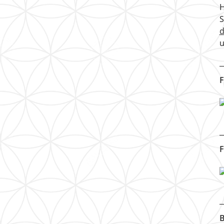
H
u
F
F
B