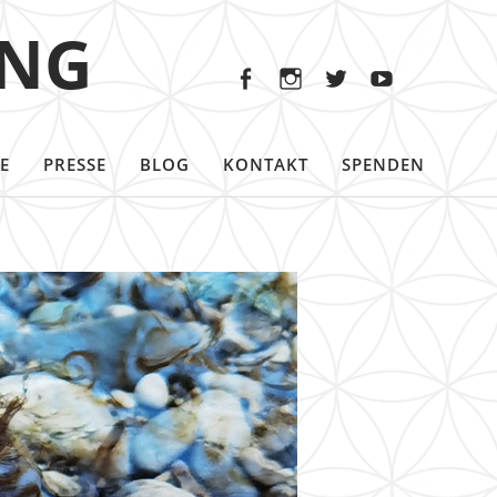
Facebook
Instagram
Twitter
Youtu
ING
Facebook
Instagram
Twitter
Youtube
E
PRESSE
BLOG
KONTAKT
SPENDEN