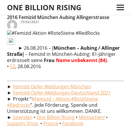
ONE BILLION RISING
2016 Femizid München Aubing Allingerstrasse
15/02/2021
► 26.08.2016 – [
München – Aubing / Allinger
Straße
] – Femizid in München-Aubing: 81-Jähriger
erdrosselt seine
Frau
Name unbekannt (84)
.
•
SZ
, 28.08.2016
►
Femizid Opfer Meldungen München
►
Femizid-Opfer-Meldungen Deutschland 2021
► Projekt “
#Femizid – Aktion #RoteSteine
#Redrocks
”. Jede Förderung, Spende und
Unterstützung ist uns willkommen. DANKE.
►
Spenden
•
One Billion Rising
•
Mitmachen!
•
Support-Shop
•
Presse
•
Facebook