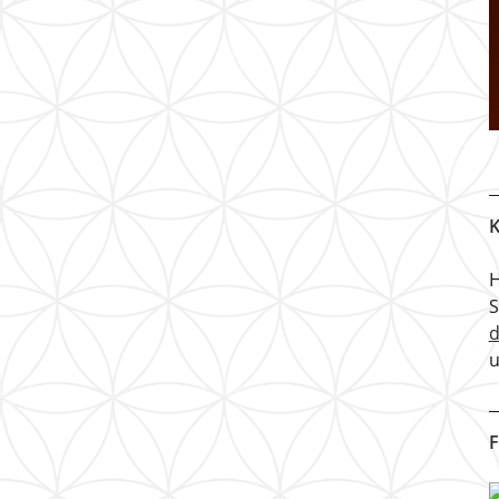
K
H
u
F