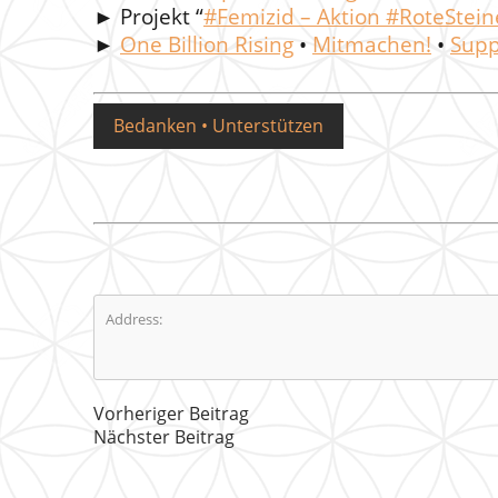
► Projekt “
#Femizid – Aktion #RoteStei
►
One Billion Rising
•
Mitmachen!
•
Supp
Bedanken • Unterstützen
Address:
Vorheriger Beitrag
Nächster Beitrag