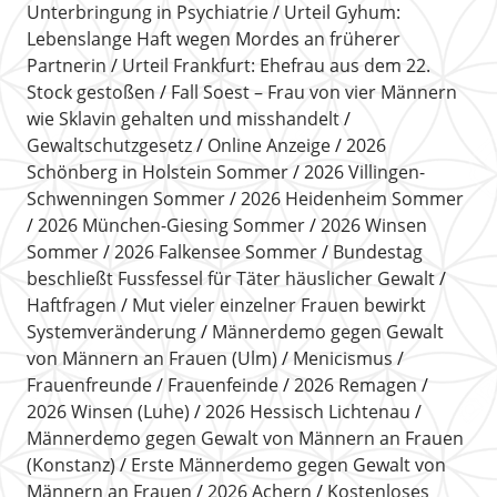
Unterbringung in Psychiatrie
Urteil Gyhum:
Lebenslange Haft wegen Mordes an früherer
Partnerin
Urteil Frankfurt: Ehefrau aus dem 22.
Stock gestoßen
Fall Soest – Frau von vier Männern
wie Sklavin gehalten und misshandelt
Gewaltschutzgesetz
Online Anzeige
2026
Schönberg in Holstein Sommer
2026 Villingen-
Schwenningen Sommer
2026 Heidenheim Sommer
2026 München-Giesing Sommer
2026 Winsen
Sommer
2026 Falkensee Sommer
Bundestag
beschließt Fussfessel für Täter häuslicher Gewalt
Haftfragen
Mut vieler einzelner Frauen bewirkt
Systemveränderung
Männerdemo gegen Gewalt
von Männern an Frauen (Ulm)
Menicismus
Frauenfreunde
Frauenfeinde
2026 Remagen
2026 Winsen (Luhe)
2026 Hessisch Lichtenau
Männerdemo gegen Gewalt von Männern an Frauen
(Konstanz)
Erste Männerdemo gegen Gewalt von
Männern an Frauen
2026 Achern
Kostenloses