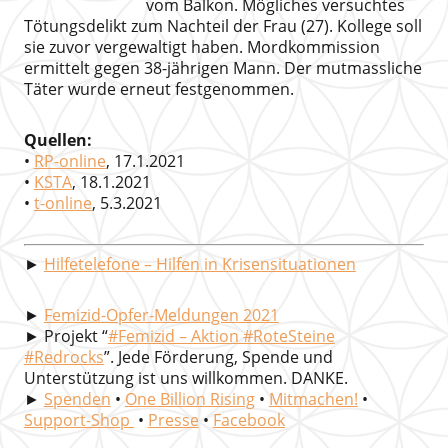
vom Balkon. Mögliches versuchtes
Tötungsdelikt zum Nachteil der Frau (27). Kollege soll
sie zuvor vergewaltigt haben. Mordkommission
ermittelt gegen 38-jährigen Mann. Der mutmassliche
Täter wurde erneut festgenommen.
Quellen:
•
RP-online
, 17.1.2021
•
KSTA
, 18.1.2021
•
t-online
, 5.3.2021
►
Hilfetelefone – Hilfen in Krisensituationen
►
Femizid-Opfer-Meldungen 2021
► Projekt “
#Femizid – Aktion #RoteSteine
#Redrocks
”. Jede Förderung, Spende und
Unterstützung ist uns willkommen. DANKE.
►
Spenden
•
One Billion Rising
•
Mitmachen!
•
Support-Shop
•
Presse
•
Facebook