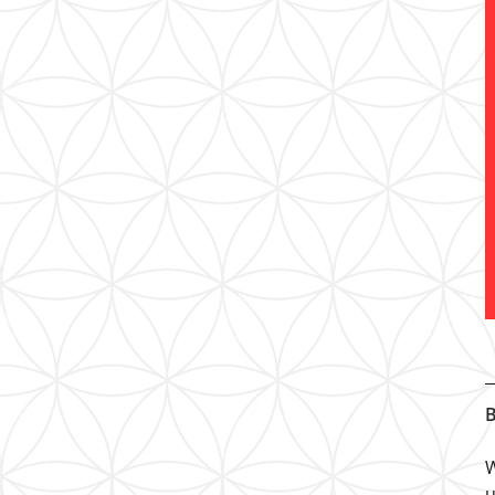
B
W
u