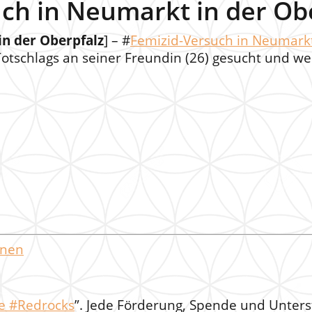
ch in Neumarkt in der Ob
n der Oberpfalz
] – #
Femizid-Versuch in Neumarkt
tschlags an seiner Freundin (26) gesucht und w
onen
ne #Redrocks
”. Jede Förderung, Spende und Unter