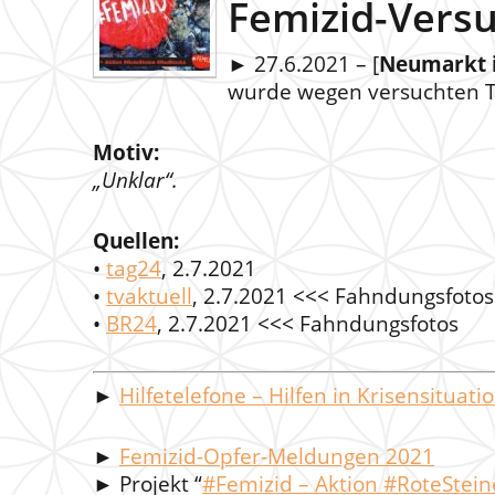
Femizid-Versu
► 27.6.2021 – [
Neumarkt i
wurde wegen versuchten To
Motiv:
„Unklar“.
Quellen:
•
tag24
, 2.7.2021
•
tvaktuell
, 2.7.2021 <<< Fahndungsfotos
•
BR24
, 2.7.2021 <<< Fahndungsfotos
►
Hilfetelefone – Hilfen in Krisensituati
►
Femizid-Opfer-Meldungen 2021
► Projekt “
#Femizid – Aktion #RoteStei