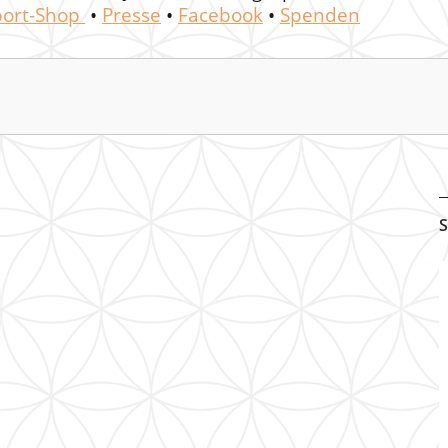
ort-Shop
•
Presse
•
Facebook
•
Spenden
S