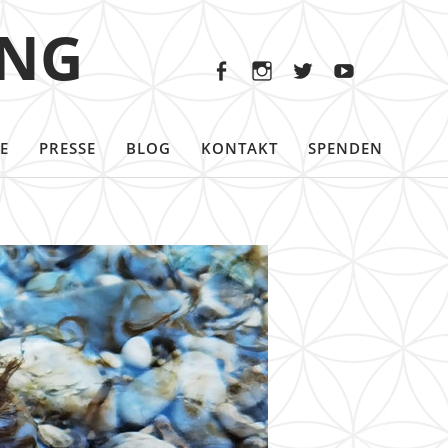
Facebook
Instagram
Twitter
Youtu
ING
Facebook
Instagram
Twitter
Youtube
E
PRESSE
BLOG
KONTAKT
SPENDEN