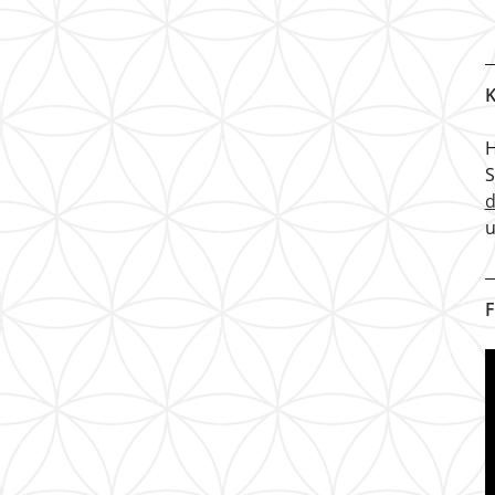
K
H
u
F