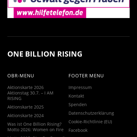
ONE BILLION RISING
OBR-MENU
FOOTER MENU
Aktionskarte 2026
Impressum
Aktionstag 30.7. – I AM
Kontakt
RISING
Spenden
Aktionskarte 2025
Datenschutzerklärung
Aktionskarte 2024
Cookie-Richtlinie (EU)
Was ist One Billion Rising?
Motto 2026: Women on Fire
Facebook