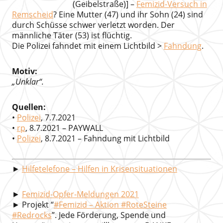
(Geibelstraße)] –
Femizid-Versuch in
Remscheid
? Eine Mutter (47) und ihr Sohn (24) sind
durch Schüsse schwer verletzt worden. Der
männliche Täter (53) ist flüchtig.
Die Polizei fahndet mit einem Lichtbild >
Fahndung
.
Motiv:
„Unklar“.
Quellen:
•
Polizei
, 7.7.2021
•
rp
, 8.7.2021 – PAYWALL
•
Polizei
, 8.7.2021 – Fahndung mit Lichtbild
►
Hilfetelefone – Hilfen in Krisensituationen
►
Femizid-Opfer-Meldungen 2021
► Projekt “
#Femizid – Aktion #RoteSteine
#Redrocks
”. Jede Förderung, Spende und