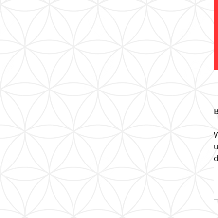
B
W
u
d