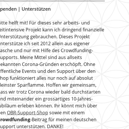
penden | Unterstützen
itte helft mit! Für dieses sehr arbeits- und
eitintensive Projekt kann ich dringend finanzielle
nterstützung gebrauchen. Dieses Projekt
nterstütze ich seit 2012 allein aus eigener
asche und nur mit Hilfe des Crowdfunding-
upports. Meine Mittel sind aus allseits
ekannten Corona-Gründen erschöpft. Ohne
ffentliche Events und den Support über den
hop funktioniert alles nur noch auf absolut
leinster Sparflamme. Hoffen wir gemeinsam,
ass wir trotz Corona wieder bald durchstarten
nd miteinander ein grossartiges 10-Jahres-
ubiläum erleben können. Ihr könnt mich über
den
OBR-Support-Shop
sowie mit einem
Crowdfunding
-Beitrag für meinen deutschen
upport unterstützen. DANKE!