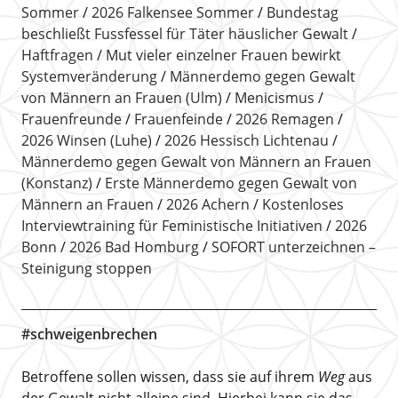
Sommer
2026 Falkensee Sommer
Bundestag
beschließt Fussfessel für Täter häuslicher Gewalt
Haftfragen
Mut vieler einzelner Frauen bewirkt
Systemveränderung
Männerdemo gegen Gewalt
von Männern an Frauen (Ulm)
Menicismus
Frauenfreunde
Frauenfeinde
2026 Remagen
2026 Winsen (Luhe)
2026 Hessisch Lichtenau
Männerdemo gegen Gewalt von Männern an Frauen
(Konstanz)
Erste Männerdemo gegen Gewalt von
Männern an Frauen
2026 Achern
Kostenloses
Interviewtraining für Feministische Initiativen
2026
Bonn
2026 Bad Homburg
SOFORT unterzeichnen –
Steinigung stoppen
#schweigenbrechen
Betroffene sollen wissen, dass sie auf ihrem
Weg
aus
der Gewalt nicht alleine sind. Hierbei kann sie das