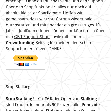
erschöpft. Ohne öffentliche Events und den Support
über den Shop funktioniert alles nur noch auf
absolut kleinster Sparflamme. Hoffen wir
gemeinsam, dass wir trotz Corona wieder bald
durchstarten und miteinander ein grossartiges 10-
Jahres-Jubiläum erleben können. Ihr könnt mich über
den
OBR-Support-Shop
sowie mit einem
Crowdfunding
-Beitrag für meinen deutschen
Support unterstützen. DANKE!
Stop Stalking
Stop Stalking
! – Ca. 86% der Opfer von
Stalking
sind Frauen. In mehr als 90 Prozent aller
Femizide
kam es im Vorfeld zu
Stalking
– ein untrügliches