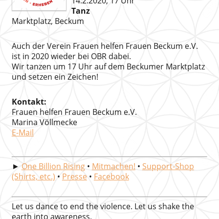
14.2.2020, 17 Uhr
Tanz
Marktplatz, Beckum
Auch der Verein Frauen helfen Frauen Beckum e.V.
ist in 2020 wieder bei OBR dabei.
Wir tanzen um 17 Uhr auf dem Beckumer Marktplatz
und setzen ein Zeichen!
Kontakt:
Frauen helfen Frauen Beckum e.V.
Marina Völlmecke
E-Mail
►
One Billion Rising
•
Mitmachen!
•
Support-Shop
(Shirts, etc.)
•
Presse
•
Facebook
Let us dance to end the violence. Let us shake the
earth into awareness.